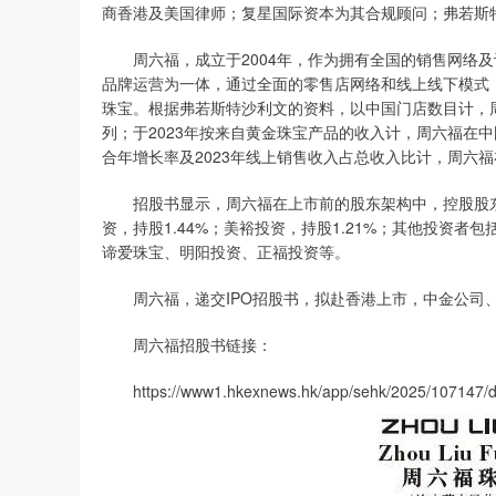
商香港及美国律师；复星国际资本为其合规顾问；弗若斯
周六福，成立于2004年，作为拥有全国的销售网络及
品牌运营为一体，通过全面的零售店网络和线上线下模式
珠宝。根据弗若斯特沙利文的资料，以中国门店数目计，周
列；于2023年按来自黄金珠宝产品的收入计，周六福在中
合年增长率及2023年线上销售收入占总收入比计，周六
招股书显示，周六福在上市前的股东架构中，控股股东集
资，持股1.44%；美裕投资，持股1.21%；其他投资
谛爱珠宝、明阳投资、正福投资等。
周六福，递交IPO招股书，拟赴香港上市，中金公司
周六福招股书链接：
https://www1.hkexnews.hk/app/sehk/2025/107147/d